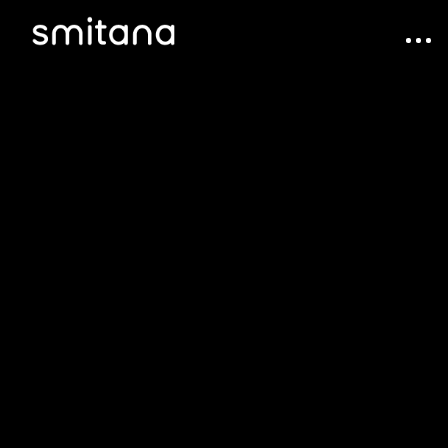
Портфолио
Менторство
Мини проекты